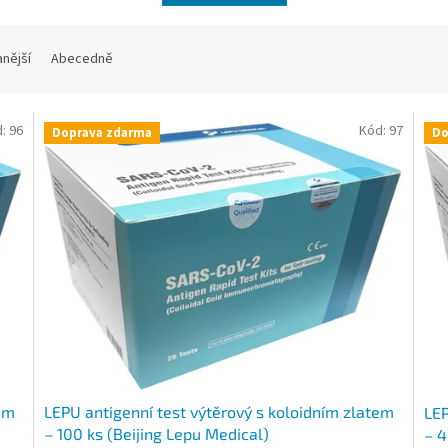
nější
Abecedně
d:
96
Kód:
97
Doprava zdarma
Do
tem
LEPU antigenní test výtěrový s koloidním zlatem
LEP
– 100 ks (Beijing Lepu Medical)
– 4