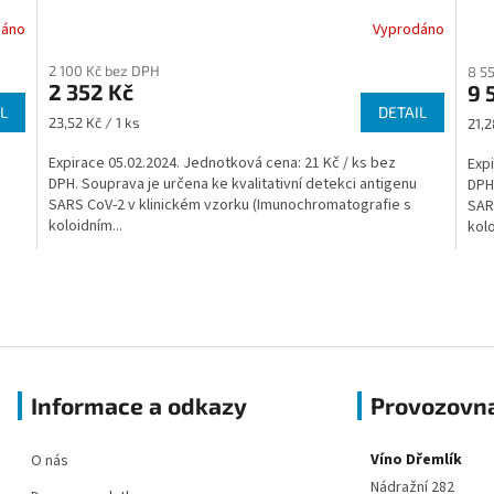
dáno
Vyprodáno
2 100 Kč bez DPH
8 5
2 352 Kč
9 
L
DETAIL
Měrná
Měr
23,52 Kč / 1 ks
21,2
cena:
cena
Expirace 05.02.2024. Jednotková cena: 21 Kč / ks bez
Expi
DPH. Souprava je určena ke kvalitativní detekci antigenu
DPH.
SARS CoV-2 v klinickém vzorku (Imunochromatografie s
SAR
koloidním...
kolo
O
v
l
á
d
a
Informace a odkazy
Provozovn
c
í
p
Víno Dřemlík
O nás
r
v
Nádražní 282