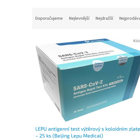
Ř
a
Doporučujeme
Nejlevnější
Nejdražší
Nejprodáva
z
e
V
n
Kó
ý
í
p
p
i
r
s
o
p
d
r
u
o
k
d
t
u
ů
k
t
ů
LEPU antigenní test výtěrový s koloidním zla
– 25 ks (Beijing Lepu Medical)