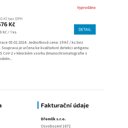
Vyprodáno
50 Kč bez DPH
576 Kč
DETAIL
ná
8 Kč / 1 ks
:
race 05.02.2024. Jednotková cena: 19 Kč / ks bez
 Souprava je určena ke kvalitativní detekci antigenu
S CoV-2 v klinickém vzorku (Imunochromatografie s
idním...
a
Fakturační údaje
Dřemlík s.r.o.
Osvobození 1672