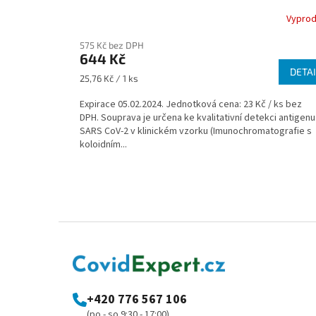
Vypro
575 Kč bez DPH
644 Kč
DETAI
Měrná
25,76 Kč / 1 ks
cena:
Expirace 05.02.2024. Jednotková cena: 23 Kč / ks bez
DPH. Souprava je určena ke kvalitativní detekci antigenu
SARS CoV-2 v klinickém vzorku (Imunochromatografie s
koloidním...
Z
á
p
a
t
+420 776 567 106
í
(po - so 9:30 - 17:00)