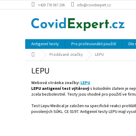
Přejít
+420 776 567 106
info@covidexpert.cz
na
obsah
Antigenní testy
Pro profesionální použití
Dle
Domů
Prodávané značky
LEPU
LEPU
Webová stránka značky:
LEPU
LEPU antigenní test výtěrový
s koloidním zlatem je nej
zcela bezbolestné. Testy jsou vhodné pro použití ve firmá
Test Lepu Medical je založen na specifické reakci protilá
povolených SÚKL. CE 0197. Antigenní testy LEPU mají vysok