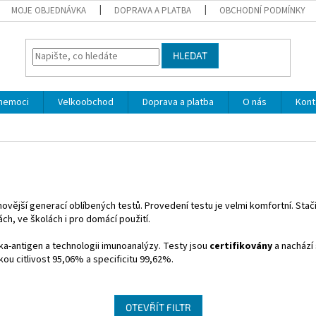
MOJE OBJEDNÁVKA
DOPRAVA A PLATBA
OBCHODNÍ PODMÍNKY
HLEDAT
 nemoci
Velkoobchod
Doprava a platba
O nás
Kont
novější generací oblíbených testů. Provedení testu je velmi komfortní. Stač
ch, ve školách i pro domácí použití.
tka-antigen a technologii imunoanalýzy. Testy jsou
certifikovány
a nachází
ou citlivost 95,06% a specificitu 99,62%.
OTEVŘÍT FILTR