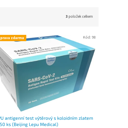
3
položek celkem
Kód:
98
prava zdarma
U antigenní test výtěrový s koloidním zlatem
50 ks (Beijing Lepu Medical)