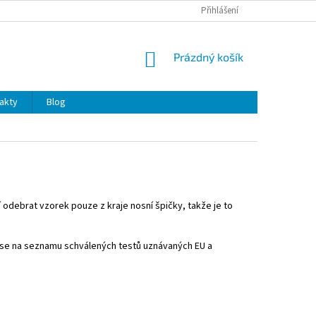
OCHRANA OSOBNÍCH ÚDAJŮ
Přihlášení
NÁKUPNÍ
Prázdný košík
KOŠÍK
akty
Blog
í odebrat vzorek pouze z kraje nosní špičky, takže je to
 se na seznamu schválených testů uznávaných EU a