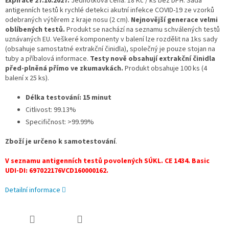
Expirace 27.10.2027.
Jednotková cena: 18 Kč / ks bez DPH. Sada
antigenních testů k rychlé detekci akutní infekce COVID-19 ze vzorků
odebraných výtěrem z kraje nosu (2 cm).
Nejnovější generace velmi
oblíbených testů.
Produkt se nachází na seznamu schválených testů
uznávaných EU. Veškeré komponenty v balení lze rozdělit na 1ks sady
(obsahuje samostatné extrakční činidla), společný je pouze stojan na
tuby a příbalová informace.
Testy nově obsahují extrakční činidla
před-plněná přímo ve zkumavkách.
Produkt obsahuje 100 ks (4
balení x 25 ks).
Délka testování: 15 minut
Citlivost: 99.13%
Specifičnost: >99.99%
Zboží je určeno k samotestování
.
V seznamu antigenních testů povolených SÚKL. CE 1434. Basic
UDI-DI: 697022176VCD160000162.
Detailní informace