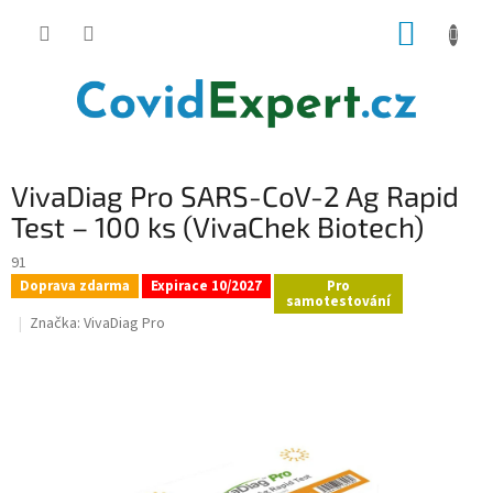
Přejít
NÁKUP
na
obsah
KOŠÍK
VivaDiag Pro SARS-CoV-2 Ag Rapid
Test – 100 ks (VivaChek Biotech)
91
Doprava zdarma
Expirace 10/2027
Pro
samotestování
Značka:
VivaDiag Pro