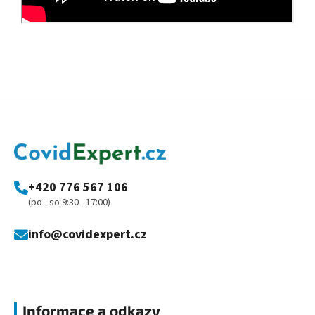
Z
á
p
a
t
í
+420 776 567 106
(po - so 9:30 - 17:00)
info@covidexpert.cz
Informace a odkazy