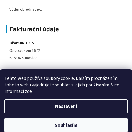
Výdej objednávek.
Fakturační údaje
Dřemlík s.r.o.
Osvobození 1672
686 04 Kunovice
IČ: 29270367
DIČ: CZ29270367
Tento web používá soubory cookie. Dalším procházením
tohoto webu vyjadřujete souhlas s jejich používáním.
Více
informací zde
.
Nastavení
Vytvořil Shoptet
Souhlasím
Copyright 2026
Covid Expert
. Všechna práva vyhrazena.