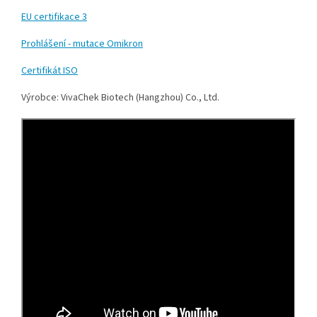
EU certifikace 3
Prohlášení - mutace Omikron
Certifikát ISO
Výrobce: VivaChek Biotech (Hangzhou) Co., Ltd.