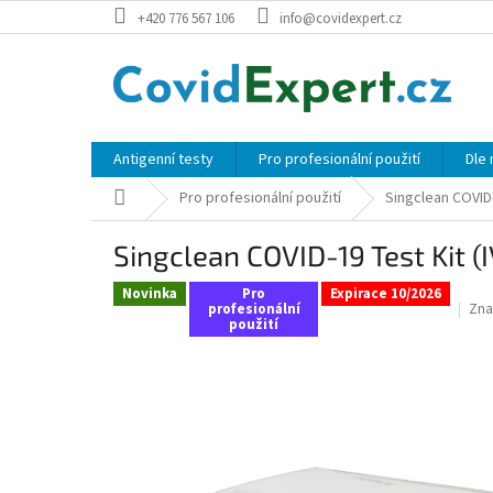
Přejít
+420 776 567 106
info@covidexpert.cz
na
obsah
Antigenní testy
Pro profesionální použití
Dle
Domů
Pro profesionální použití
Singclean COVID-
Singclean COVID-19 Test Kit (
Novinka
Pro
Expirace 10/2026
Zna
profesionální
použití