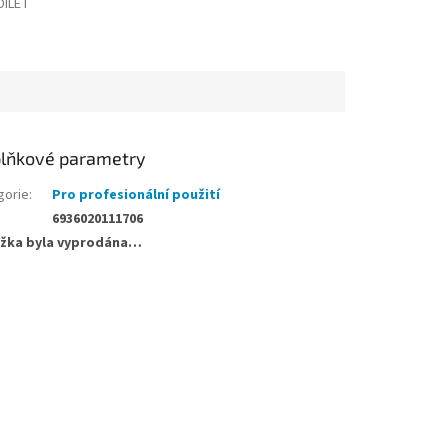
DÍLET
lňkové parametry
gorie
:
Pro profesionální použití
6936020111706
žka byla vyprodána…