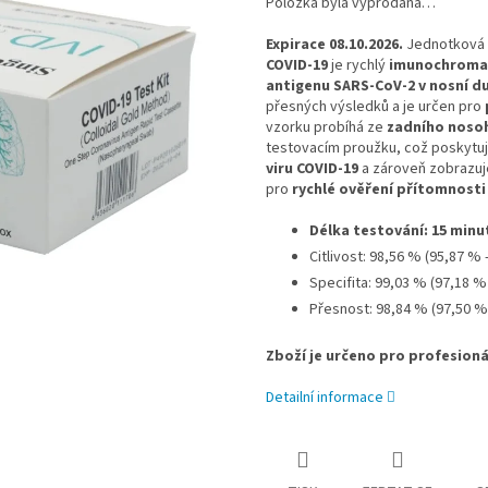
Položka byla vyprodána…
Expirace 08.10.2026.
Jednotková c
COVID-19
je rychlý
imunochromat
antigenu SARS-CoV-2 v nosní d
přesných výsledků a je určen pro
vzorku probíhá ze
zadního noso
testovacím proužku, což poskytu
viru COVID-19
a zároveň zobrazu
pro
rychlé ověření přítomnosti
Délka testování: 15 minu
Citlivost: 98,56 % (95,87 % 
Specifita: 99,03 % (97,18 %
Přesnost: 98,84 % (97,50 %
Zboží je určeno pro profesionál
Detailní informace