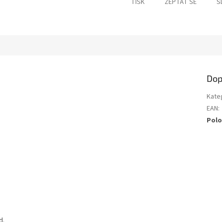
TISK
ZEPTAT SE
S
Dop
Kate
EAN
:
Polo
d.