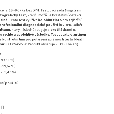
ena: 19,- Kč / ks bez DPH. Testovací sada
Singclean
ografický test
, který umožňuje kvalitativní detekci
utině
. Tento test využívá
koloidní zlato
pro zajištění
profesionální diagnostické použití in vitro
. Odběr
hltanu
, který následně reaguje s
protilátkami
na
je
rychlé a spolehlivé výsledky
. Test detekuje
antigen
je
kontrolní linii
pro potvrzení správnosti testu. Ideální
 viru SARS-CoV-2
. Produkt obsahuje 20 ks (1 balení).
t
- 99,51 %)
 - 99,67 %)
 - 99,47 %)
ní použití.