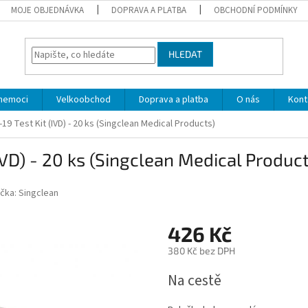
MOJE OBJEDNÁVKA
DOPRAVA A PLATBA
OBCHODNÍ PODMÍNKY
HLEDAT
 nemoci
Velkoobchod
Doprava a platba
O nás
Kont
19 Test Kit (IVD) - 20 ks (Singclean Medical Products)
IVD) - 20 ks (Singclean Medical Product
čka:
Singclean
426 Kč
380 Kč bez DPH
Měrná
Na cestě
cena: