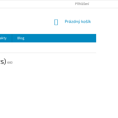
OCHRANA OSOBNÍCH ÚDAJŮ
Přihlášení
NÁKUPNÍ
Prázdný košík
KOŠÍK
akty
Blog
s)
440