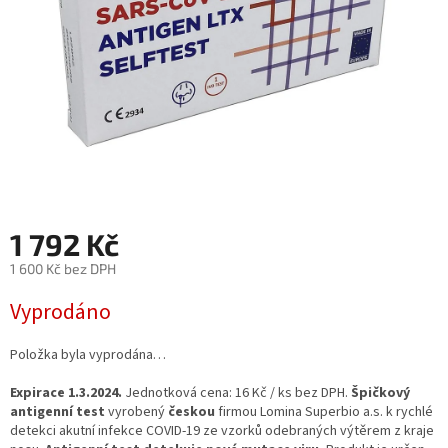
1 792 Kč
1 600 Kč bez DPH
Měrná
Vyprodáno
cena:
Položka byla vyprodána…
Expirace 1.3.2024.
Jednotková cena: 16 Kč / ks bez DPH.
Špičkový
antigenní test
vyrobený
českou
firmou Lomina Superbio a.s. k rychlé
detekci akutní infekce COVID-19 ze vzorků odebraných výtěrem z kraje