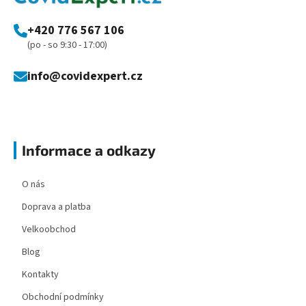
t
í
+420 776 567 106
(po - so 9:30 - 17:00)
info@covidexpert.cz
Informace a odkazy
O nás
Doprava a platba
Velkoobchod
Blog
Kontakty
Obchodní podmínky