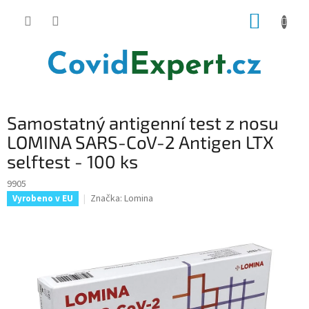
Přejít
NÁKUP
na
obsah
KOŠÍK
Samostatný antigenní test z nosu
LOMINA SARS-CoV-2 Antigen LTX
selftest - 100 ks
9905
Značka:
Lomina
Vyrobeno v EU