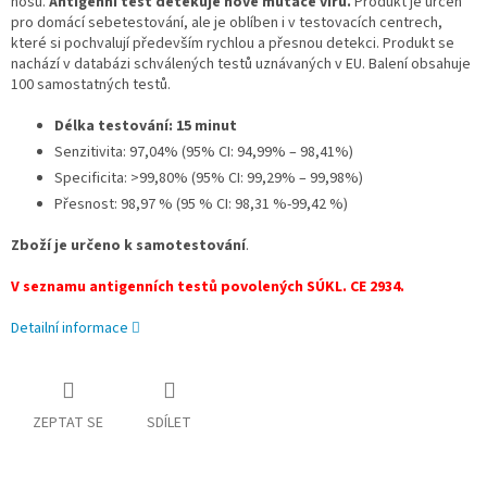
nosu.
Antigenní test detekuje nové mutace viru.
Produkt je určen
pro domácí sebetestování, ale je oblíben i v testovacích centrech,
které si pochvalují především rychlou a přesnou detekci. Produkt se
nachází v databázi schválených testů uznávaných v EU. Balení obsahuje
100 samostatných testů.
Délka testování: 15 minut
Senzitivita: 97,04% (95% CI: 94,99% – 98,41%)
Specificita: >99,80% (95% CI: 99,29% – 99,98%)
Přesnost: 98,97 % (95 % CI: 98,31 %-99,42 %)
Zboží je určeno k samotestování
.
V seznamu antigenních testů povolených SÚKL. CE 2934.
Detailní informace
ZEPTAT SE
SDÍLET