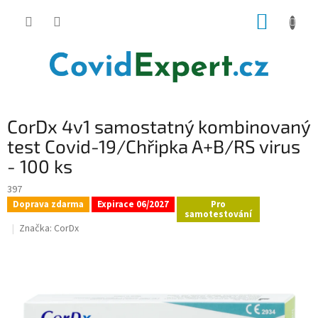
Přejít
NÁKUP
na
obsah
KOŠÍK
CorDx 4v1 samostatný kombinovaný
test Covid-19/Chřipka A+B/RS virus
- 100 ks
397
Doprava zdarma
Expirace 06/2027
Pro
samotestování
Značka:
CorDx