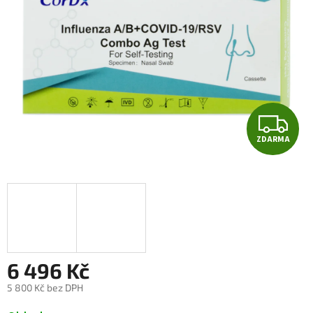
Z
ZDARMA
D
A
R
M
A
6 496 Kč
5 800 Kč bez DPH
Měrná