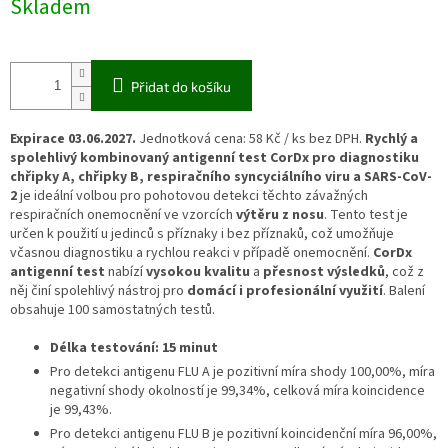
Skladem
cena:
Přidat do košíku
Expirace 03.06.2027.
Jednotková cena: 58 Kč / ks bez DPH.
Rychlý a
spolehlivý kombinovaný antigenní test CorDx pro diagnostiku
chřipky A, chřipky B, respiračního syncyciálního viru a SARS-CoV-
2
je ideální volbou pro pohotovou detekci těchto závažných
respiračních onemocnění ve vzorcích
výtěru z nosu
. Tento test je
určen k použití u jedinců s příznaky i bez příznaků, což umožňuje
včasnou diagnostiku a rychlou reakci v případě onemocnění.
CorDx
antigenní test
nabízí
vysokou kvalitu
a
přesnost výsledků
, což z
něj činí spolehlivý nástroj pro
domácí i profesionální využití
. Balení
obsahuje 100 samostatných testů.
Délka testování: 15 minut
Pro detekci antigenu FLU A je pozitivní míra shody 100,00%, míra
negativní shody okolností je 99,34%, celková míra koincidence
je 99,43%.
Pro detekci antigenu FLU B je pozitivní koincidenční míra 96,00%,