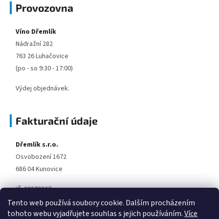
Provozovna
Víno Dřemlík
Nádražní 282
763 26 Luhačovice
(po - so 9:30 - 17:00)
Výdej objednávek.
Fakturační údaje
Dřemlík s.r.o.
Osvobození 1672
686 04 Kunovice
IČ: 29270367
DIČ: CZ29270367
Tento web používá soubory cookie. Dalším procházením
tohoto webu vyjadřujete souhlas s jejich používáním.
Více