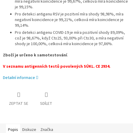
míra negativní koincidence je 99,67%, celková míra koincidence
je 99,15%.
Pro detekci antigenu RSV je pozitvní míra shody 98,98%, míra
negativní koincidence je 99,21%, celková míra koincidence je
99,14%.
Pro detekci antigenu COVID-19 je míra pozitivní shody 89,09%,
což je 98,67%, když Ct≤25, 93,00% při Ct≤30, a míra negativní
shody je 100,00%, celková míra koincidence je 97,86%.
Zboží je určeno k samotestování
.
V seznamu antigenních testů povolených SÚKL. CE 2934.
Detailní informace
ZEPTAT SE
SDÍLET
Popis
Diskuze
Značka